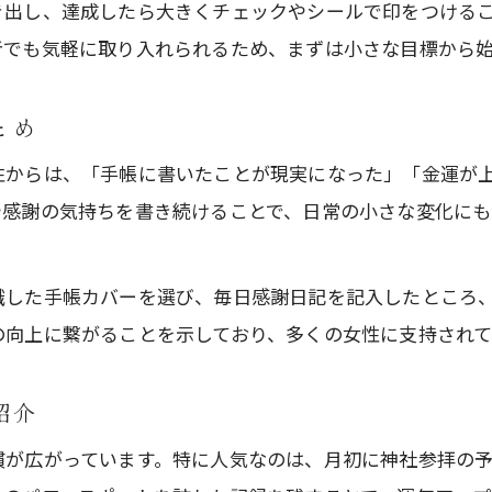
開運手帳で目標達成力を高める実践アイデア
き出し、達成したら大きくチェックやシールで印をつける
者でも気軽に取り入れられるため、まずは小さな目標から
2026年の運気アップに役立つ手帳記入術
開運手帳を活かした長期目標の立て方
とめ
開運手帳がもたらす新しい生活習慣
性からは、「手帳に書いたことが現実になった」「金運が
開運手帳が導く毎日の新習慣の始め方
や感謝の気持ちを書き続けることで、日常の小さな変化に
手帳記入で日常に開運アクションをプラス
生活リズムが整う開運手帳の活用ポイント
識した手帳カバーを選び、毎日感謝日記を記入したところ
開運手帳で心と時間を豊かにする秘訣
の向上に繋がることを示しており、多くの女性に支持されて
新しい自分を作る開運手帳生活のすすめ
紹介
慣が広がっています。特に人気なのは、月初に神社参拝の