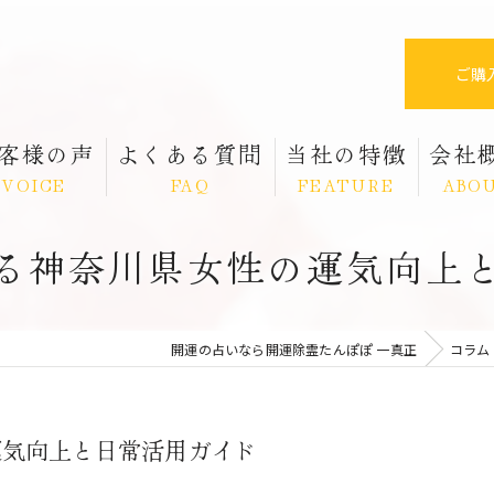
ご購
客様の声
よくある質問
当社の特徴
会社
VOICE
FAQ
FEATURE
ABO
る神奈川県女性の運気向上
スピリチュアル
除霊
開運の占いなら開運除霊たんぽぽ 一真正
コラム
霊視
パワーストーン
運気向上と日常活用ガイド
祈祷塩