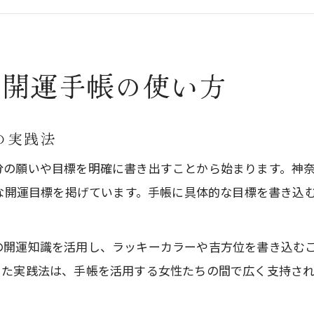
手帳活用で運気が変わる体験談まとめ
神奈川県で人気の開運手帳習慣を紹介
日常を変える開運手帳活用術を解説
く開運手帳の使い方
開運手帳で日常にプラスの変化を実感
毎日続ける開運手帳記録の方法とは
の実践法
手帳を活用した開運習慣作りのアイデア
分の願いや目標を明確に書き出すことから始まります。神
日々の予定管理に開運手帳を活かす工夫
まな開運目標を掲げています。手帳に具体的な目標を書き込
開運手帳で運気の流れを変える実践術
六星占術や風水も手帳で運気アップ
の開運知識を活用し、ラッキーカラーや吉方位を書き込む
開運手帳で六星占術の運気を最大化する方法
した実践法は、手帳を活用する女性たちの間で広く支持さ
風水の知恵を手帳に取り入れるコツとは
開運手帳で五星三心占いを活かす実践例