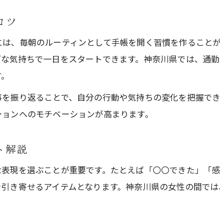
手帳と占術を組み合わせた運気アップ術
コツ
生活に開運知識をプラスする手帳活用法
には、毎朝のルーティンとして手帳を開く習慣を作ること
運気向上へ導く開運手帳の選び方
ブな気持ちで一日をスタートできます。神奈川県では、通
開運を引き寄せる手帳の選び方と基準
す。
運気別に選ぶ開運手帳のポイント整理
事を振り返ることで、自分の行動や気持ちの変化を把握で
自分に合った開運手帳を見極める秘訣
ションへのモチベーションが高まります。
開運手帳を選ぶ際の重要チェック項目
ト解説
用途別で選ぶ開運手帳の賢い選択法
手帳を通じて叶える2026年の目標設定
な表現を選ぶことが重要です。たとえば「〇〇できた」「
を引き寄せるアイテムとなります。神奈川県の女性の間では
開運手帳で2026年の目標を具体化する方法
手帳に書くことで夢と運気が加速する理由