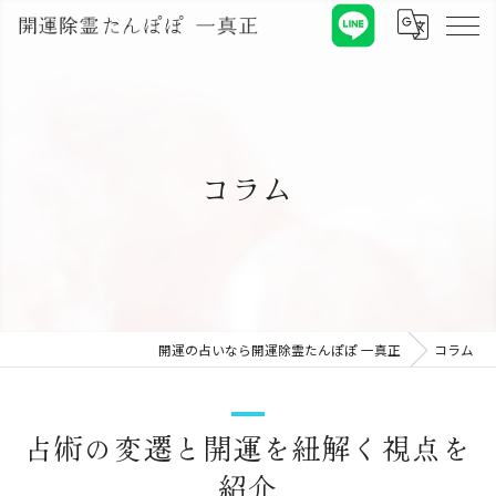
コラム
開運の占いなら開運除霊たんぽぽ 一真正
コラム
占術の変遷と開運を紐解く視点を
紹介