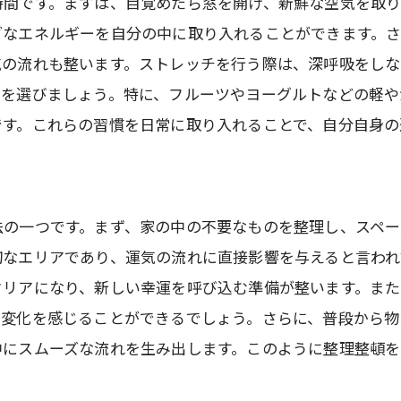
時間です。まずは、目覚めたら窓を開け、新鮮な空気を取
日常にもっと笑顔を取り入れる
ブなエネルギーを自分の中に取り入れることができます。
開運は人間関係にも影響する
気の流れも整います。ストレッチを行う際は、深呼吸をしな
幸運を持続させるための心構え
のを選びましょう。特に、フルーツやヨーグルトなどの軽
です。これらの習慣を日常に取り入れることで、自分自身の
開運のための感謝の習慣
法の一つです。まず、家の中の不要なものを整理し、スペー
切なエリアであり、運気の流れに直接影響を与えると言われ
クリアになり、新しい幸運を呼び込む準備が整います。また
な変化を感じることができるでしょう。さらに、普段から
中にスムーズな流れを生み出します。このように整理整頓を