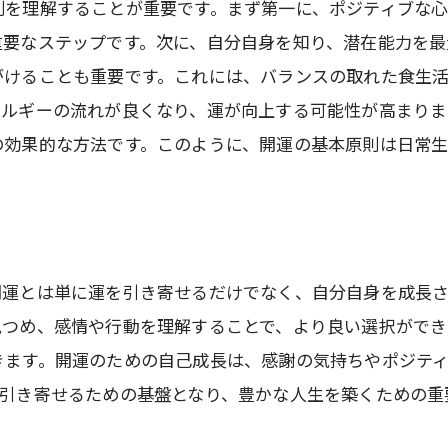
開運に不可欠な忍耐と努力
則を理解することが重要です。まず第一に、ポジティブな心
重要なステップです。次に、自分自身を知り、潜在能力を最
運を引き寄せるための自信の持ち方
がけることも重要です。これには、バランスの取れた食生
開運を妨げるネガティブ思考を排除
ネルギーの流れが良くなり、運が向上する可能性が高まりま
心の平和がもたらす幸運
の効果的な方法です。このように、開運の基本原則は日常
自己反省と開運の関係
身近な道具でできる開運の小技
家にあるもので幸運を呼び込む
開運アイテムの効果的な使い方
開運とは単に運を引き寄せるだけでなく、自分自身を成長
クリスタルと開運のつながり
見つめ、感情や行動を理解することで、より良い選択ができ
お守りの正しい活用方法
きます。開運のための自己成長は、感謝の気持ちやポジテ
開運をサポートする香りの力
を引き寄せるための基盤となり、豊かな人生を築くための重
開運には欠かせない音の効果