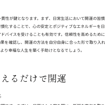
持続可能な開運のためのルーチン
開運を加速するための自己投資
一貫性が鍵となります。まず、日常生活において開運の習慣
開運にまつわるよくある質問に答える
習慣化することで、心の安定とポジティブなエネルギーを日
開運と風水の関係は？
アドバイスを受けることも有効です。信頼性を高めるため
よくある開運の誤解を解く
効果を確認し、開運の方法を自分自身に合った形で取り入
運が悪いと感じた時の対処法
、より幸福な人生を築く手助けとなるでしょう。
開運グッズは本当に効果があるのか？
開運の効果が実感できるまでの期間
変えるだけで開運
開運と引き寄せの法則の違い
毎日を幸福にするための開運の秘訣
小さな幸せを見つける力
る
開運日記で幸運を記録する