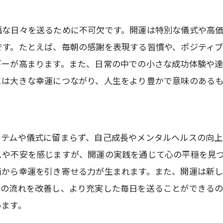
日常生活にエネルギーを取り入れる方法
自然との調和でエネルギーを高める
福な日々を送るために不可欠です。開運は特別な儀式や高
開運のための正しい疲れの取り方
です。たとえば、毎朝の感謝を表現する習慣や、ポジティ
瞑想と心の浄化で運を引き寄せる
ギーが高まります。また、日常の中での小さな成功体験や
には大きな幸運につながり、人生をより豊かで意味のあるも
日々のストレスを運に変える方法
エネルギーを高める運動習慣
開運のための正しい休息の取り方
イテムや儀式に留まらず、自己成長やメンタルヘルスの向上
開運を実現するための具体的な行動
スや不安を感じますが、開運の実践を通じて心の平穏を見
目標設定で運を動かす
面から幸運を引き寄せる力が生まれます。また、開運は新
チャレンジ精神が運を引き寄せる
生の流れを改善し、より充実した毎日を送ることができるの
開運に向けた効果的な計画作り
います。
人間関係を豊かにする開運行動