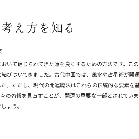
現代社会における開運の役割
開運の信頼性を高めるために
な考え方を知る
毎日の習慣を少し変えるだけで開運
朝のルーティンで開運を引き寄せる
来
整理整頓で運気アップ
において信じられてきた運を良くするための方法です。こ
感謝の心が運を開く
と結びついてきました。古代中国では、風水や占星術が開
開運を促進する食生活の見直し
した。ただし、現代の開運魔法はこれらの伝統的な要素を
ポジティブな言葉遣いの力
日々の習慣を見直すことが、開運の重要な一部とされていま
小さな行動の積み重ねが生む大きな変化
でしょう。
開運魔法に必要な心の持ち方とは
ポジティブマインドの育て方