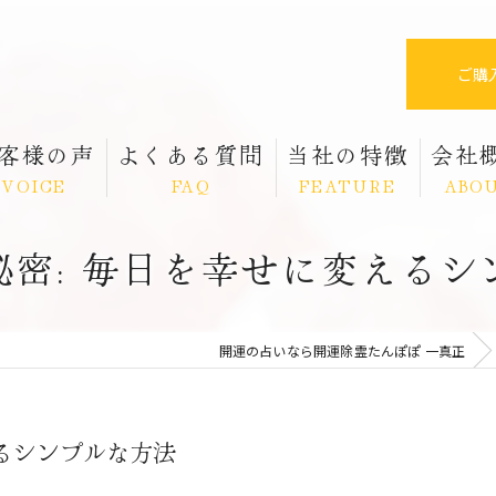
ご購
客様の声
よくある質問
当社の特徴
会社
VOICE
FAQ
FEATURE
ABO
秘密: 毎日を幸せに変えるシ
スピリチュアル
除霊
開運の占いなら開運除霊たんぽぽ 一真正
霊視
パワーストーン
えるシンプルな方法
祈祷塩