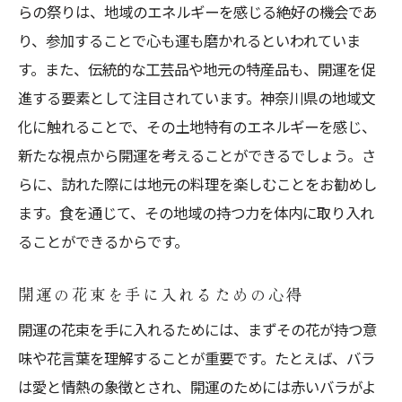
らの祭りは、地域のエネルギーを感じる絶好の機会であ
自然の中で開運の花を楽しむ
り、参加することで心も運も磨かれるといわれていま
開運スポットでの新たな発見
す。また、伝統的な工芸品や地元の特産品も、開運を促
神奈川県での開運の旅を締めくくる方法
進する要素として注目されています。神奈川県の地域文
開運の花束を記念に持ち帰る
化に触れることで、その土地特有のエネルギーを感じ、
開運の旅で得た気付きを共有する
新たな視点から開運を考えることができるでしょう。さ
神奈川県の開運スポットの再訪を計画
らに、訪れた際には地元の料理を楽しむことをお勧めし
ます。食を通じて、その地域の持つ力を体内に取り入れ
新たな目標を立てる機会を作る
ることができるからです。
旅の終わりに感謝の気持ちを込める
開運の花束で再び訪れたい場所を決める
開運の花束を手に入れるための心得
開運の花束を手に入れるためには、まずその花が持つ意
味や花言葉を理解することが重要です。たとえば、バラ
は愛と情熱の象徴とされ、開運のためには赤いバラがよ