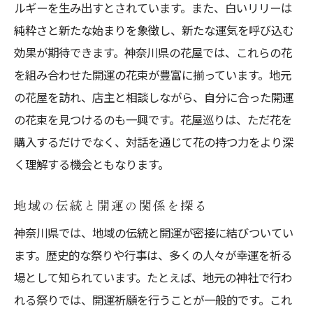
身近な場所で実践できる開運アドバイス
ルギーを生み出すとされています。また、白いリリーは
神奈川県ならではの特別な花とその魅力
純粋さと新たな始まりを象徴し、新たな運気を呼び込む
地元でしか手に入らない開運の花
効果が期待できます。神奈川県の花屋では、これらの花
を組み合わせた開運の花束が豊富に揃っています。地元
神奈川県の気候が育む特別な花々
の花屋を訪れ、店主と相談しながら、自分に合った開運
開運に効くとされる地域特有の植物
の花束を見つけるのも一興です。花屋巡りは、ただ花を
神奈川県の花フェスティバルで開運を体感
購入するだけでなく、対話を通じて花の持つ力をより深
観光客にも人気の開運の花紹介
く理解する機会ともなります。
地元の花農家と交流する楽しみ
開運スポットと花を巡る新しい体験
地域の伝統と開運の関係を探る
神奈川県の開運スポットを訪れる
神奈川県では、地域の伝統と開運が密接に結びついてい
開運の花束と巡る神社の旅
ます。歴史的な祭りや行事は、多くの人々が幸運を祈る
場として知られています。たとえば、地元の神社で行わ
花を持って訪れたい開運寺院
れる祭りでは、開運祈願を行うことが一般的です。これ
地元の祭りで開運気分を味わう