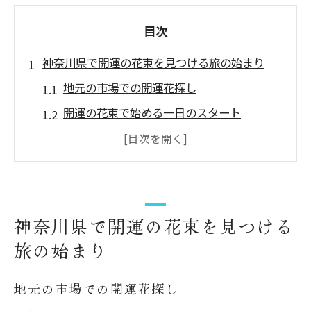
目次
神奈川県で開運の花束を見つける旅の始まり
地元の市場での開運花探し
開運の花束で始める一日のスタート
神奈川県の花屋巡りで幸運を引き寄せる
地域の伝統と開運の関係を探る
開運の花束を手に入れるための心得
開運スポットと組み合わせた花束の楽しみ
神奈川県で開運の花束を見つける
方
旅の始まり
花言葉で幸運を呼び込むための花選びの秘密
幸運をもたらす花言葉の意味
地元の市場での開運花探し
開運の花言葉を持つ花の選び方