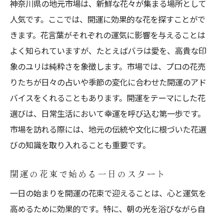
神奈川県の地元市場は、新鮮な花々が集まる場所として
恋愛運を高める花言葉とその選択
人気です。ここでは、開運に効果的な花を探すことがで
仕事運に効くとされる花の秘密
きます。花言葉がそれぞれの運気に影響を与えることは
よく知られていますが、たとえばバラは愛を、高貴な印
家庭円満を願う花言葉の活用法
象のユリは純粋さを象徴します。市場では、プロの花売
神奈川県で育つ特別な花言葉の花
りたちが日々の占いや季節の変化に合わせた開運のアド
色と種類が開運に与える驚くべき影響とは
バイスをくれることもあります。開運をテーマにした花
色の持つエネルギーと開運の関係
選びは、日常生活において幸運を呼び込む第一歩です。
赤い花がもたらす情熱と活力
市場を訪れる際には、地元の伝統や文化に根づいた花選
青い花と心の平穏を得る方法
びの知識を取り入れることも重要です。
黄色い花で金運アップを期待する
開運の花束で始める一日のスタート
ピンクの花で人間関係を円滑に
一日の始まりを開運の花束で迎えることは、心と運気を
花の種類別に見る開運効果
高めるために効果的です。特に、朝の光を浴びながら自
実際に開運した人々のエピソードから学ぶ