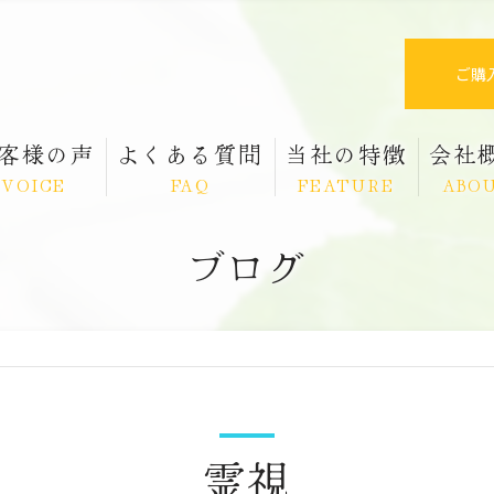
ご購
客様の声
よくある質問
当社の特徴
会社
VOICE
FAQ
FEATURE
ABO
ブログ
スピリチュアル
除霊
霊視
パワーストーン
霊視
祈祷塩