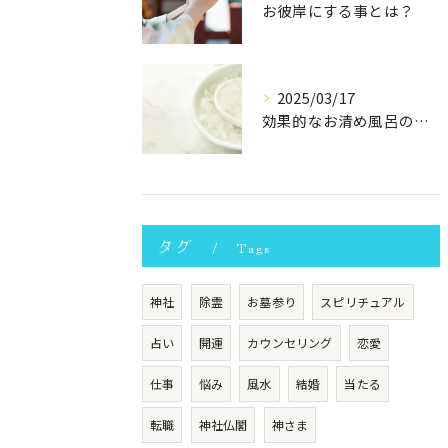
お彼岸にする事とは？
2025/03/17
効果的なお清め風呂の入り方
タグ
Tags
神社
除霊
お墓参り
スピリチュアル
占い
開運
カウンセリング
恋愛
仕事
悩み
風水
結婚
当たる
転職
神社仏閣
神さま